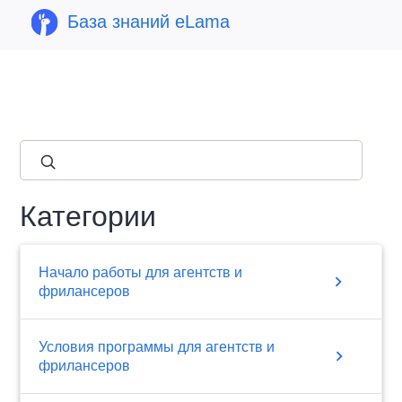
База знаний eLama
close
Категории
Начало работы для агентств и
chevron_right
фрилансеров
Условия программы для агентств и
chevron_right
фрилансеров