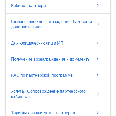
chevron_right
Кабинет партнера
Ежемесячное вознаграждение: базовое и
chevron_right
дополнительное
chevron_right
Для юридических лиц и ИП
chevron_right
Получение вознаграждения и документы
chevron_right
FAQ по партнерской программе
Услуга «Сопровождение партнерского
chevron_right
кабинета»
chevron_right
Тарифы для клиентов партнеров